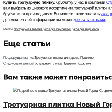
Купить тротуарную плитку
, брусчатку у нас в компании
Ст
вам выбрать из широкого ассортимента тротуарной плитки, а 
брусчатки от производителя. Вы можете также заказать
укладк
дополнительной информации вы можете
связаться с нами.
Метки
:
тротуарная плитка
,
укладка брусчатки
,
укладка под ключ
Еще статьи
Предыдущая запись
Тротуарная плитка для двора Пушкино
Следующая запись
Тротуарная плитка Пушкино под ключ
Вам также может понравитьс
Тротуарная плитка Новый Го