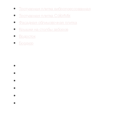
Тротуарная плитка вибропрессованная
Тротуарная плитка ColorMix
Фасадная облицовочная плитка
Крышки на столбы заборов
Водосток
Бордюр
Menu
Тротуарная плитка вибропрессованная
Тротуарная плитка ColorMix
Фасадная облицовочная плитка
Крышки на столбы заборов
Водосток
Бордюр
УСЛУГИ