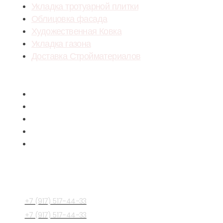
Укладка тротуарной плитки
Облицовка фасада
Художественная Ковка
Укладка газона
Доставка Стройматериалов
Menu
Укладка тротуарной плитки
Облицовка фасада
Художественная Ковка
Укладка газона
Доставка Стройматериалов
СВЯЗАТЬСЯ С 
+7 (917) 517-44-33
+7 (917) 517-44-33