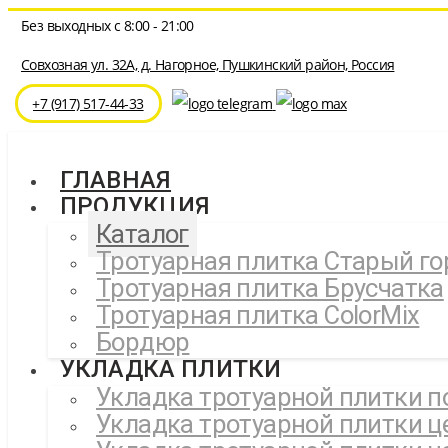
Перейти
Без выходных с 8:00 - 21:00
к
содержимому
Совхозная ул. 32A, д. Нагорное, Пушкинский район, Россия
⁦+7 (917) 517-44-33
ГЛАВНАЯ
ПРОДУКЦИЯ
Каталог
Тротуарная плитка Старый го
Тротуарная плитка Брусчатка
Тротуарная плитка ColorMix
Бордюр
УКЛАДКА ПЛИТКИ
Укладка тротуарной плитки п
Укладка тротуарной плитки ц