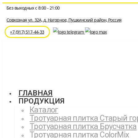
Перейти
Без выходных с 8:00 - 21:00
к
содержимому
Совхозная ул. 32A, д. Нагорное, Пушкинский район, Россия
⁦+7 (917) 517-44-33
ГЛАВНАЯ
ПРОДУКЦИЯ
Каталог
Тротуарная плитка Старый го
Тротуарная плитка Брусчатка
Тротуарная плитка ColorMix