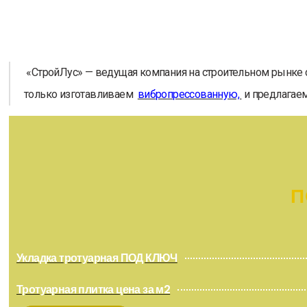
«СтройЛус» — ведущая компания на строительном рынке с 
только изготавливаем
вибропрессованную,
и предлагаем
П
Укладка тротуарная ПОД КЛЮЧ
Тротуарная плитка цена за м2