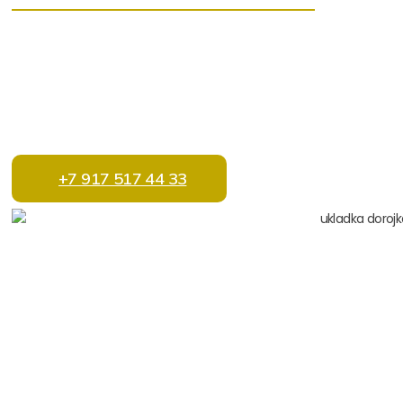
Бригада опытных мастеров
Быстрая и надежная доставка
Работы в срок
100% Качество
Акции и Скидки
+7 917 517 44 33