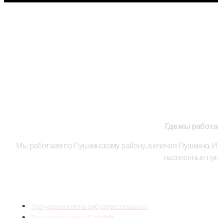
Где мы работ
Мы работаем по Пушкинскому району, включая Пушкино, Ив
населенные пун
НАША ПРОД
Тротуарная плитка вибропрессованная
Тротуарная плитка ColorMix