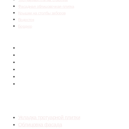
Фасадная облицовочная плитка
Крышки на столбы заборов
Водосток
Бордюр
Menu
Тротуарная плитка вибропрессованная
Тротуарная плитка ColorMix
Фасадная облицовочная плитка
Крышки на столбы заборов
Водосток
Бордюр
УСЛУГИ
Укладка тротуарной плитки
Облицовка фасада