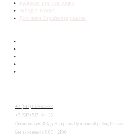
Художественная Ковка
Укладка газона
Доставка Стройматериалов
Menu
Укладка тротуарной плитки
Облицовка фасада
Художественная Ковка
Укладка газона
Доставка Стройматериалов
СВЯЗАТЬСЯ С 
+7 (917) 517-44-33
+7 (917) 517-44-33
Совхозная ул. 32A, д. Нагорное, Пушкинский район, Россия
Без выходных с 8:00 - 21:00