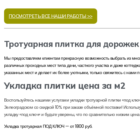
ПОСМОТРЕТЬ ВСЕ НАШИ РАБОТЫ >>
Тротуарная плитка для дорожек
Мы предоставляем клиентам прекрасную возможность выбрать из множ
различных проходных мест типа дачи, частного участка и даже коттедж
указанных мест и делает их более уютными, только свяжитесь с нами 
Укладка плитки цена за м2
В
о
с
п
ол
ь
з
у
й
т
е
с
ь
н
а
ш
и
м
и
у
с
л
у
г
а
м
и
у
к
л
а
д
к
и
т
р
о
т
у
а
р
н
ой
п
л
и
т
к
и
«
п
од
к
л
ю
Зелеоградском
с
о
с
к
и
д
к
ой
10
%
п
р
и
з
а
к
а
з
е
о
б
ъ
ё
м
н
ой
п
о
с
т
а
в
к
и
!
И
с
п
ол
ь
з
у
к
л
а
д
к
у
«
п
од
к
л
ю
ч
«
и
б
у
д
ь
т
е
у
в
е
р
е
н
ы
,
ч
т
о
п
о
с
р
а
в
н
и
т
е
л
ь
н
о
н
и
з
к
и
м
ц
е
н
а
Укладка тротуарная ПОД КЛЮЧ — от 1800 руб.