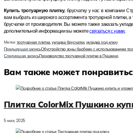
Купить тротуарную плитку
, брусчатку у нас в компании 
вам выбрать из широкого ассортимента тротуарной плитки, а 
брусчатки от производителя. Вы можете также заказать уклад
дополнительной информации вы можете
связаться с нами.
Метки
:
тротуарная плитка
,
укладка брусчатки
,
укладка под ключ
Еще
Предыдущая запись
Обустройство зоны барбекю с использованием тро
Следующая запись
Производство тротуарной плитки в Пушкино
статьи
Вам также может понравитьс
Плитка ColorMix Пушкино куп
5 мая, 2025