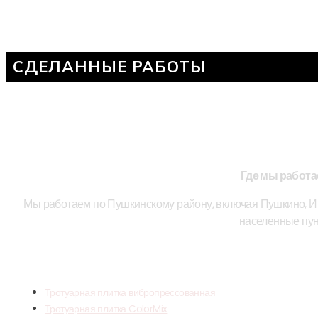
СДЕЛАННЫЕ РАБОТЫ
Где мы работ
Мы работаем по Пушкинскому району, включая Пушкино, Ив
населенные пун
НАША ПРОД
Тротуарная плитка вибропрессованная
Тротуарная плитка ColorMix