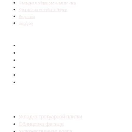
Фасадная облицовочная плитка
Крышки на столбы заборов
Водосток
Бордюр
Menu
Тротуарная плитка вибропрессованная
Тротуарная плитка ColorMix
Фасадная облицовочная плитка
Крышки на столбы заборов
Водосток
Бордюр
УСЛУГИ
Укладка тротуарной плитки
Облицовка фасада
Художественная Ковка