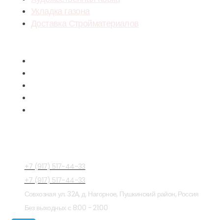
Укладка газона
Доставка Стройматериалов
Menu
Укладка тротуарной плитки
Облицовка фасада
Художественная Ковка
Укладка газона
Доставка Стройматериалов
СВЯЗАТЬСЯ С 
+7 (917) 517-44-33
+7 (917) 517-44-33
Совхозная ул. 32A, д. Нагорное, Пушкинский район, Россия
Без выходных с 8:00 - 21:00