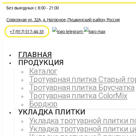
Перейти
Без выходных с 8:00 - 21:00
к
содержимому
Совхозная ул. 32A, д. Нагорное, Пушкинский район, Россия
⁦+7 (917) 517-44-33
ГЛАВНАЯ
ПРОДУКЦИЯ
Каталог
Тротуарная плитка Старый го
Тротуарная плитка Брусчатка
Тротуарная плитка ColorMix
Бордюр
УКЛАДКА ПЛИТКИ
Укладка тротуарной плитки п
Укладка тротуарной плитки ц