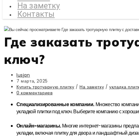
На заметку
Контакты
Где заказать троту
ключ?
Автор
lusjan
записи:
Запись
7 марта, 2025
опубликована:
Рубрика
Купить тротуарную плитку
/
На заметку
/
укладка плит
записи:
Комментарии
0 комментариев
к
Специализированные компании.
Множество компаний
записи:
укладкой плитки под ключ. Выберите компанию с хорош
Онлайн-магазины.
Многие интернет-магазины предлаг
укладки, включая плитку для двора и ландшафтный диза