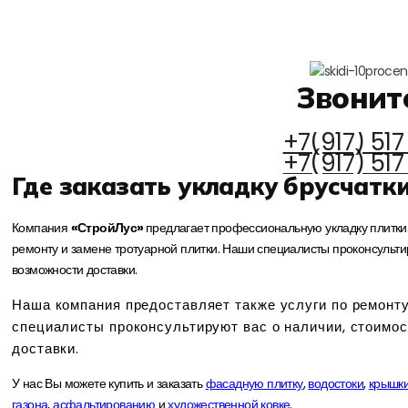
Звонит
+7(917) 517
+7(917) 517
Где заказать укладку брусчатк
Компания
«СтройЛус»
предлагает профессиональную укладку плитки
ремонту и замене тротуарной плитки. Наши специалисты проконсультир
возможности доставки.
Наша компания предоставляет также услуги по ремонту
специалисты проконсультируют вас о наличии, стоимос
доставки.
У нас Вы можете купить и заказать
фасадную плитку
,
водостоки
,
крышки
газона
,
асфальтированию
и
художественной ковке
.