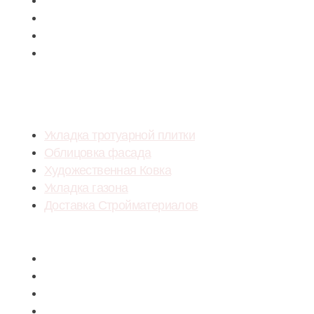
Фасадная облицовочная плитка
Крышки на столбы заборов
Водосток
Бордюр
УСЛУГИ
Укладка тротуарной плитки
Облицовка фасада
Художественная Ковка
Укладка газона
Доставка Стройматериалов
Menu
Укладка тротуарной плитки
Облицовка фасада
Художественная Ковка
Укладка газона