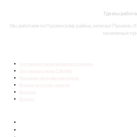
Где мы работ
Мы работаем по Пушкинскому району, включая Пушкино, Ив
населенные пун
НАША ПРОД
Тротуарная плитка вибропрессованная
Тротуарная плитка ColorMix
Фасадная облицовочная плитка
Крышки на столбы заборов
Водосток
Бордюр
Menu
Тротуарная плитка вибропрессованная
Тротуарная плитка ColorMix