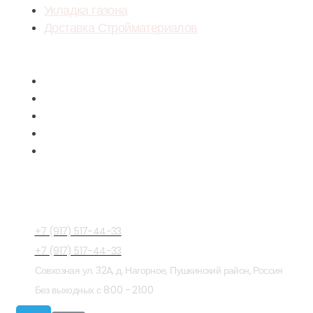
Укладка газона
Доставка Стройматериалов
Menu
Укладка тротуарной плитки
Облицовка фасада
Художественная Ковка
Укладка газона
Доставка Стройматериалов
СВЯЗАТЬСЯ С 
+7 (917) 517-44-33
+7 (917) 517-44-33
Совхозная ул. 32A, д. Нагорное, Пушкинский район, Россия
Без выходных с 8:00 - 21:00