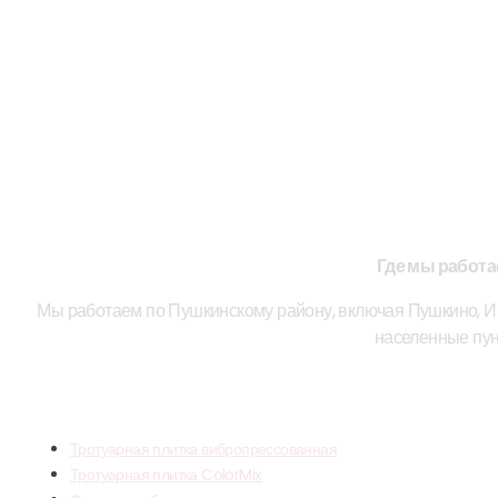
Где мы работ
Мы работаем по Пушкинскому району, включая Пушкино, Ив
населенные пун
НАША ПРОД
Тротуарная плитка вибропрессованная
Тротуарная плитка ColorMix