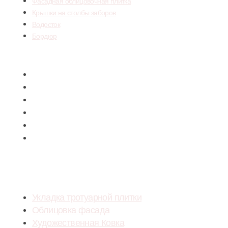
Фасадная облицовочная плитка
Крышки на столбы заборов
Водосток
Бордюр
Menu
Тротуарная плитка вибропрессованная
Тротуарная плитка ColorMix
Фасадная облицовочная плитка
Крышки на столбы заборов
Водосток
Бордюр
УСЛУГИ
Укладка тротуарной плитки
Облицовка фасада
Художественная Ковка