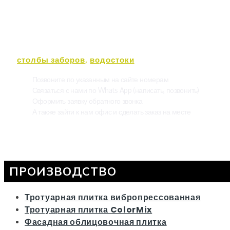
ЗАКАЖИТЕ УКЛАДКУ ТРОТУАР
Оставьте заявку — приедем на участок, проведем замер
Свяжитесь с нами, и мы поможем вам преобразить ваш 
столбы заборов
,
водостоки
,
а также заказать услуг
Позвоните по указанным на сайте номерам
Связаться с нами по Whats App (написать, позвонить)
Оформить заявку обратного звонка
А также зайти к нам офис и сделать заказ на месте
ПРОИЗВОДСТВО
Тротуарная плитка вибропрессованная
Тротуарная плитка ColorMix
Фасадная облицовочная плитка