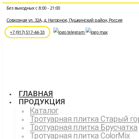
Перейти
Без выходных с 8:00 - 21:00
к
содержимому
Совхозная ул. 32A, д. Нагорное, Пушкинский район, Россия
⁦+7 (917) 517-44-33
ГЛАВНАЯ
ПРОДУКЦИЯ
Каталог
Тротуарная плитка Старый го
Тротуарная плитка Брусчатка
Тротуарная плитка ColorMix